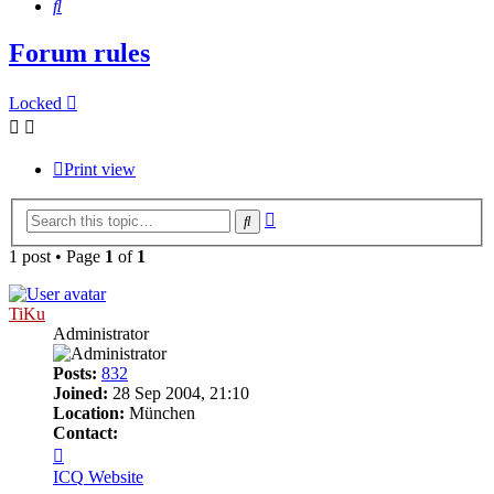
Search
Forum rules
Locked
Print view
Advanced
Search
search
1 post • Page
1
of
1
TiKu
Administrator
Posts:
832
Joined:
28 Sep 2004, 21:10
Location:
München
Contact:
Contact
TiKu
ICQ
Website