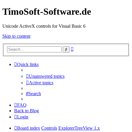
TimoSoft-Software.de
Unicode ActiveX controls for Visual Basic 6
Skip to content
Advanced
Search
search
Quick links
Unanswered topics
Active topics
Search
FAQ
Back to Blog
Login
Board index
Controls
ExplorerTreeView 1.x