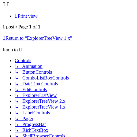
Print view
1 post • Page
1
of
1
Return to “ExplorerTreeView 1.x”
Jump to
Controls
↳ Animation
↳ ButtonControls
↳ ComboListBoxControls
↳ DateTimeControls
↳ EditControls
↳ ExplorerListView
↳ ExplorerTreeView 2.x
↳ ExplorerTreeView 1.x
↳ LabelControls
↳ Pager
↳ ProgressBar
↳ RichTextBox
↳ ShellBrowserControls