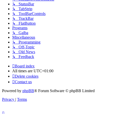
↳ StatusBar
↳ TabStrip
↳ ToolBarControls
↳ TrackBar
↳ FlatButton
Programs
↳ Galba
Miscellaneous
↳ Programming
↳ Off-Topic
↳ Old News
↳ Feedback
Board index
All times are
UTC+01:00
Delete cookies
Contact us
Powered by
phpBB
® Forum Software © phpBB Limited
Privacy
|
Terms