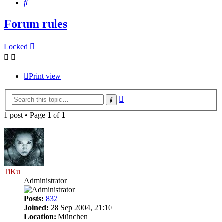
Search
Forum rules
Locked
Print view
Advanced
Search
search
1 post • Page
1
of
1
TiKu
Administrator
Posts:
832
Joined:
28 Sep 2004, 21:10
Location:
München