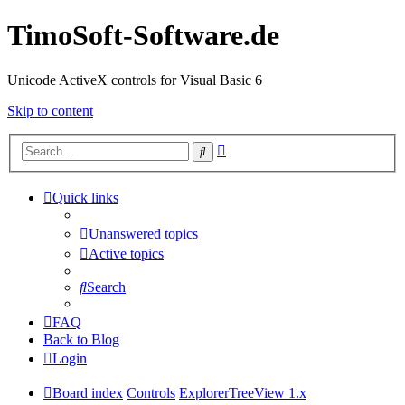
TimoSoft-Software.de
Unicode ActiveX controls for Visual Basic 6
Skip to content
Advanced
Search
search
Quick links
Unanswered topics
Active topics
Search
FAQ
Back to Blog
Login
Board index
Controls
ExplorerTreeView 1.x