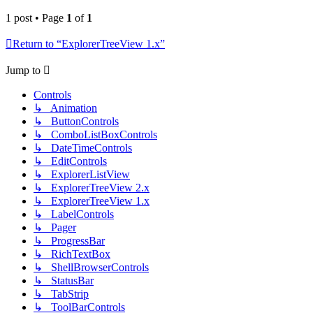
1 post • Page
1
of
1
Return to “ExplorerTreeView 1.x”
Jump to
Controls
↳ Animation
↳ ButtonControls
↳ ComboListBoxControls
↳ DateTimeControls
↳ EditControls
↳ ExplorerListView
↳ ExplorerTreeView 2.x
↳ ExplorerTreeView 1.x
↳ LabelControls
↳ Pager
↳ ProgressBar
↳ RichTextBox
↳ ShellBrowserControls
↳ StatusBar
↳ TabStrip
↳ ToolBarControls