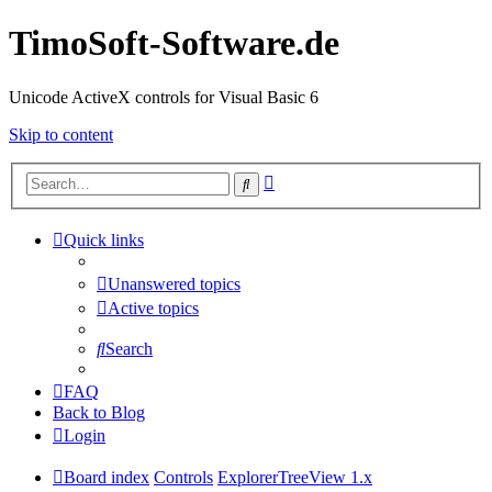
TimoSoft-Software.de
Unicode ActiveX controls for Visual Basic 6
Skip to content
Advanced
Search
search
Quick links
Unanswered topics
Active topics
Search
FAQ
Back to Blog
Login
Board index
Controls
ExplorerTreeView 1.x