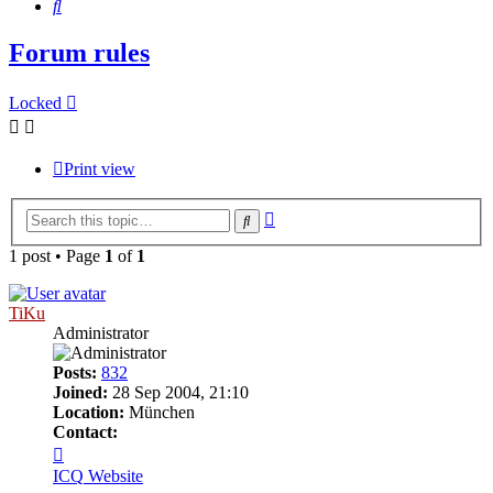
Search
Forum rules
Locked
Print view
Advanced
Search
search
1 post • Page
1
of
1
TiKu
Administrator
Posts:
832
Joined:
28 Sep 2004, 21:10
Location:
München
Contact:
Contact
TiKu
ICQ
Website