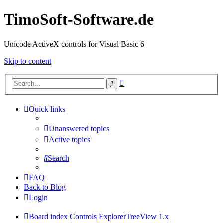
TimoSoft-Software.de
Unicode ActiveX controls for Visual Basic 6
Skip to content
Advanced
Search
search
Quick links
Unanswered topics
Active topics
Search
FAQ
Back to Blog
Login
Board index
Controls
ExplorerTreeView 1.x