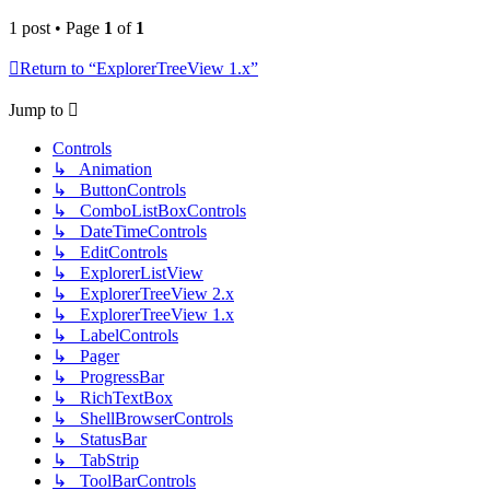
1 post • Page
1
of
1
Return to “ExplorerTreeView 1.x”
Jump to
Controls
↳ Animation
↳ ButtonControls
↳ ComboListBoxControls
↳ DateTimeControls
↳ EditControls
↳ ExplorerListView
↳ ExplorerTreeView 2.x
↳ ExplorerTreeView 1.x
↳ LabelControls
↳ Pager
↳ ProgressBar
↳ RichTextBox
↳ ShellBrowserControls
↳ StatusBar
↳ TabStrip
↳ ToolBarControls