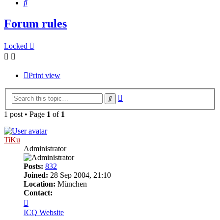
Search
Forum rules
Locked
Print view
Advanced
Search
search
1 post • Page
1
of
1
TiKu
Administrator
Posts:
832
Joined:
28 Sep 2004, 21:10
Location:
München
Contact:
Contact
TiKu
ICQ
Website