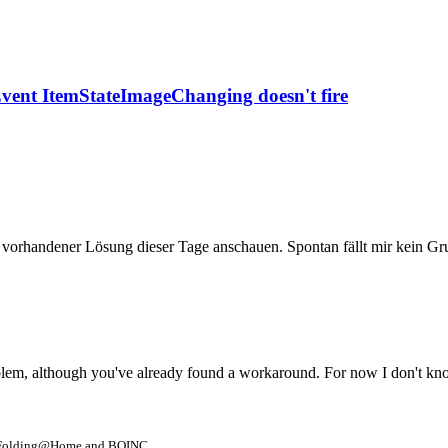
Event ItemStateImageChanging doesn't fire
tz vorhandener Lösung dieser Tage anschauen. Spontan fällt mir kein Gr
problem, although you've already found a workaround. For now I don't kn
- Folding@Home and BOINC