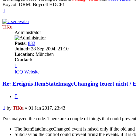
Boycott DRM! Boycott HDCP!
Top
TiKu
Administrator
Posts:
832
Joined:
28 Sep 2004, 21:10
Location:
München
Contact:
Contact
TiKu
ICQ
Website
Re: Ereignis ItemStateImageChanging feuert nicht / 
Quote
Post
by
TiKu
»
01 Jan 2017, 23:43
I've analyzed the code. There are a couple of things that could prevent 
The ItemStateImageChanged event is raised only if the old and 
Subclassing the control could prevent firing the events, if it is