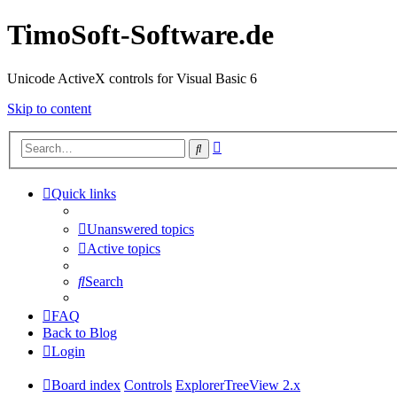
TimoSoft-Software.de
Unicode ActiveX controls for Visual Basic 6
Skip to content
Advanced
Search
search
Quick links
Unanswered topics
Active topics
Search
FAQ
Back to Blog
Login
Board index
Controls
ExplorerTreeView 2.x