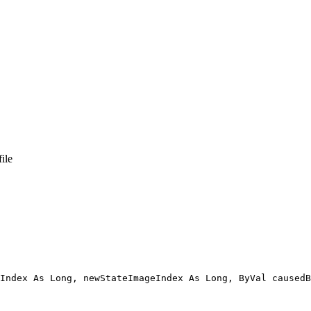
ile
Index As Long, newStateImageIndex As Long, ByVal causedB