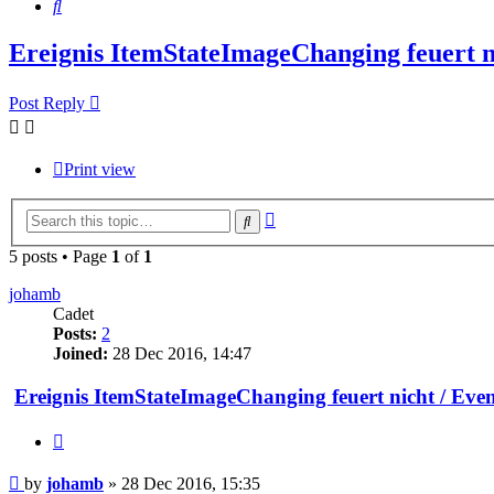
Search
Ereignis ItemStateImageChanging feuert n
Post Reply
Print view
Advanced
Search
search
5 posts • Page
1
of
1
johamb
Cadet
Posts:
2
Joined:
28 Dec 2016, 14:47
Ereignis ItemStateImageChanging feuert nicht / Eve
Quote
Post
by
johamb
»
28 Dec 2016, 15:35