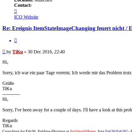
Contact:
Contact
TiKu
ICQ
Website
Re: Ereignis ItemStateImageChanging feuert nicht / 
Quote
Post
by
TiKu
»
30 Dec 2016, 22:40
Hi,
Sorry, ich war ein paar Tage verreist. Ich werde mir das Problem tro
Grüße
TiKu
------------
Hi,
Sorry, I've been away for a couple of days. I'll have a look at this 
Regards
TiKu
Crunching for Fab36_Folding-Division at
Folding@Home.
Join
Fab36/Fab30
! 