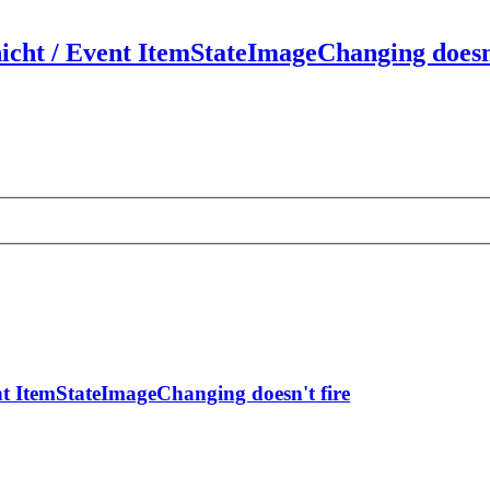
icht / Event ItemStateImageChanging doesn'
nt ItemStateImageChanging doesn't fire