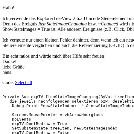
Hallo!
Ich verwende das ExplorerTreeView 2.6.2 Unicode Steuerelement und 
Denn das Ereignis
ItemStateImageChanging
bzw.
~Changed
wird nic
ShowStateImages = True ist. Alle anderen Ereignisse (z.B. Click, Db
Ich vermute nur einen kleinen Fehler dahinter, denn wenn ich ein ne
Steuerelemente verglichen und auch die Referenzierung (GUID) in der j
Bin echt ratlos und würde mich über Hilfe sehr freuen!
Danke!
liebe Grüße
hans
Code:
Select all
Private Sub expTV_ItemStateImageChanging(ByVal treeItem
 ' die jeweils nachfolgenden selektieren bzw. deselekti
    Debug.Print "newStateIndex:  " & newStateImageIndex

    Screen.MousePointer = vbArrowHourglass

    DoEvents

    expTV.DontRedraw = True

    SetSubItemState treeItem, newStateImageIndex

    expTV.DontRedraw = False
