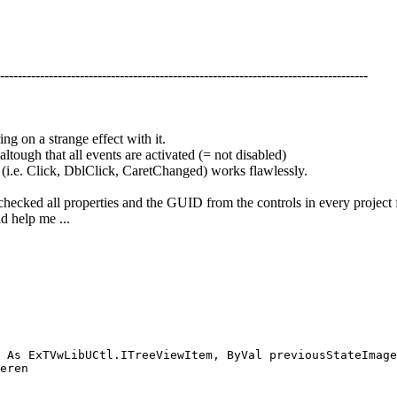
-----------------------------------------------------------------------------------
g on a strange effect with it.
 altough that all events are activated (= not disabled)
(i.e. Click, DblClick, CaretChanged) works flawlessly.
checked all properties and the GUID from the controls in every project f
d help me ...
 As ExTVwLibUCtl.ITreeViewItem, ByVal previousStateImage
eren
