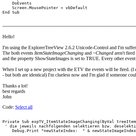
    DoEvents

    Screen.MousePointer = vbDefault

End Sub

----------------------------------------------------------------------------------------
Hello!
I'm using the ExplorerTreeView 2.6.2 Unicode-Control and I'm sufferin
The both events
ItemStateImageChanging
and
~Changed
aren't fired
and the property ShowStateImages is set to TRUE. Every other event 
When I set up a new project with the ETV the events will be fired. (I 
- but both are identical) I'm clueless now and I'm glad if someone coul
Thanks a lot!
best regards
John
Code:
Select all
Private Sub expTV_ItemStateImageChanging(ByVal treeItem
 ' die jeweils nachfolgenden selektieren bzw. deselekti
    Debug.Print "newStateIndex:  " & newStateImageIndex
