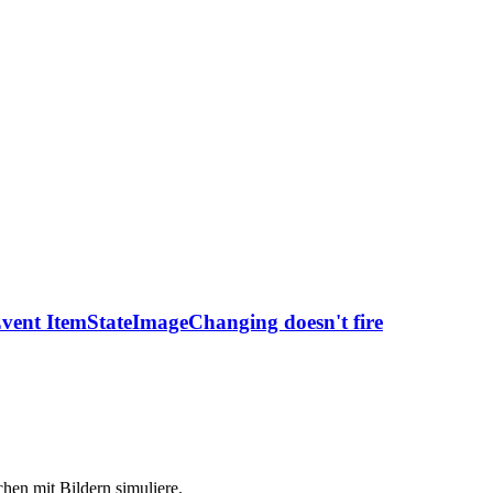
Event ItemStateImageChanging doesn't fire
chen mit Bildern simuliere.