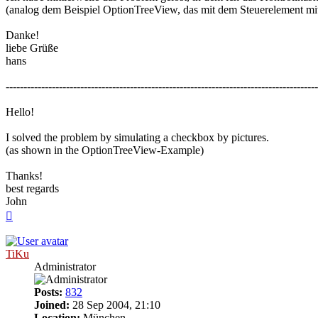
(analog dem Beispiel OptionTreeView, das mit dem Steuerelement mit
Danke!
liebe Grüße
hans
----------------------------------------------------------------------------------------
Hello!
I solved the problem by simulating a checkbox by pictures.
(as shown in the OptionTreeView-Example)
Thanks!
best regards
John
Top
TiKu
Administrator
Posts:
832
Joined:
28 Sep 2004, 21:10
Location:
München