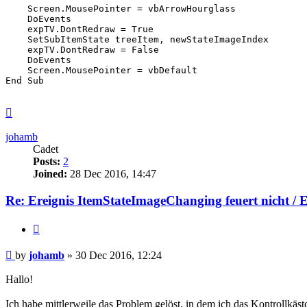
    Screen.MousePointer = vbArrowHourglass

    DoEvents

    expTV.DontRedraw = True

    SetSubItemState treeItem, newStateImageIndex

    expTV.DontRedraw = False

    DoEvents

    Screen.MousePointer = vbDefault

End Sub

Top
johamb
Cadet
Posts:
2
Joined:
28 Dec 2016, 14:47
Re: Ereignis ItemStateImageChanging feuert nicht / 
Quote
Post
by
johamb
»
30 Dec 2016, 12:24
Hallo!
Ich habe mittlerweile das Problem gelöst, in dem ich das Kontrollkäst