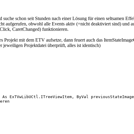
suche schon seit Stunden nach einer Lösung für einen seltsamen Effe
ht aufgerufen, obwohl alle Events aktiv (=nicht deaktiviert sind) und a
lClick, CaretChanged) funktionieren.
ues Projekt mit dem ETV aufsetze, dann feuert auch das ItemStateImage
eweiligen Projektdatei überprüft, alles ist identisch)
 As ExTVwLibUCtl.ITreeViewItem, ByVal previousStateImage
eren
