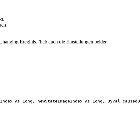
kt.
uch
Changing Ereginis. (hab auch die Einstellungen beider
Index As Long, newStateImageIndex As Long, ByVal causedB