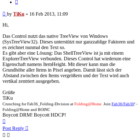
Quote
Post
by
TiKu
»
16 Feb 2013, 11:09
Hi,
Das Control nutzt das native TreeView von Windows
(SysTreeView32). Dieses unterstützt nur ganzzahlige Faktoren und
es zeichnet nunmal den Text so.
Es gibt aber eine Lösung: Das ShellTreeView ist ja mit einem
ExplorerTreeView verbunden. Dieses Control hat wiederum eine
Eigenschaft namens ItemHeight. Mit dieser kann man die
Grundhöhe aller Items in Pixel angeben. Damit lässt sich der
Abstand zwischen den Items vergrößern und der Text wird auch
vertikal zentriert ausgegeben.
Grüße
TiKu
Crunching for Fab36_Folding-Division at
Folding@Home.
Join
Fab36/Fab30
! -
Folding@Home and BOINC
Boycott DRM! Boycott HDCP!
Top
Post Reply