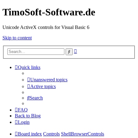
TimoSoft-Software.de
Unicode ActiveX controls for Visual Basic 6
Skip to content
Advanced
Search
search
Quick links
Unanswered topics
Active topics
Search
FAQ
Back to Blog
Login
Board index
Controls
ShellBrowserControls