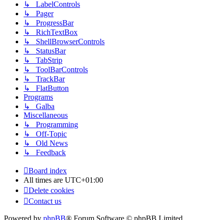
↳ LabelControls
↳ Pager
↳ ProgressBar
↳ RichTextBox
↳ ShellBrowserControls
↳ StatusBar
↳ TabStrip
↳ ToolBarControls
↳ TrackBar
↳ FlatButton
Programs
↳ Galba
Miscellaneous
↳ Programming
↳ Off-Topic
↳ Old News
↳ Feedback
Board index
All times are
UTC+01:00
Delete cookies
Contact us
Powered by
phpBB
® Forum Software © phpBB Limited