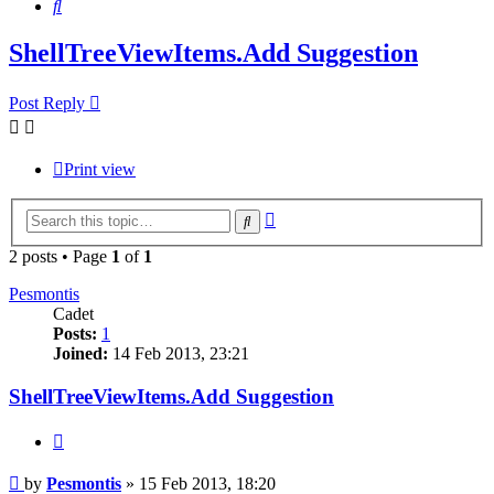
Search
ShellTreeViewItems.Add Suggestion
Post Reply
Print view
Advanced
Search
search
2 posts • Page
1
of
1
Pesmontis
Cadet
Posts:
1
Joined:
14 Feb 2013, 23:21
ShellTreeViewItems.Add Suggestion
Quote
Post
by
Pesmontis
»
15 Feb 2013, 18:20