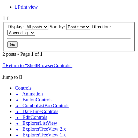
Print view
Display:
Sort by:
Direction:
2 posts • Page
1
of
1
Return to “ShellBrowserControls”
Jump to
Controls
↳ Animation
↳ ButtonControls
↳ ComboListBoxControls
↳ DateTimeControls
↳ EditControls
↳ ExplorerListView
↳ ExplorerTreeView 2.x
↳ ExplorerTreeView 1.x