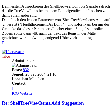
Beim ersten Ausprobieren des ShellBrowserControls Sample sah ich
das die TreeViewItems bei meinem Font eigentlich ein bisschen zu
dicht aufeinander sind.
Da hab ich den letzten Parameter von 'ShellTreeViewItems.Add' auf
'2' gesetzt ("HeightIncrement As Long"), und sofort kam bei mir der
Gedanke das dieser Parameter vllt. eher einen 'Single' sein sollte.
Zudem sollte dann vllt. auch der Text des Items in der Mitte
gezeichnet werden (wenn genügend Höhe vorhanden ist).
Top
TiKu
Administrator
Posts:
832
Joined:
28 Sep 2004, 21:10
Location:
München
Contact:
Contact
TiKu
ICQ
Website
Re: ShellTreeViewItems.Add Suggestion