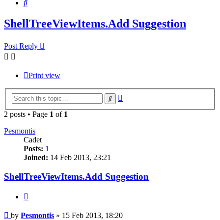
Search
ShellTreeViewItems.Add Suggestion
Post Reply
Print view
Advanced
Search
search
2 posts • Page
1
of
1
Pesmontis
Cadet
Posts:
1
Joined:
14 Feb 2013, 23:21
ShellTreeViewItems.Add Suggestion
Quote
Post
by
Pesmontis
»
15 Feb 2013, 18:20