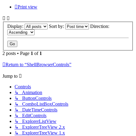
Print view
Display:
Sort by:
Direction:
2 posts • Page
1
of
1
Return to “ShellBrowserControls”
Jump to
Controls
↳ Animation
↳ ButtonControls
↳ ComboListBoxControls
↳ DateTimeControls
↳ EditControls
↳ ExplorerListView
↳ ExplorerTreeView 2.x
↳ ExplorerTreeView 1.x