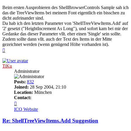
Beim ersten Ausprobieren des ShellBrowserControls Sample sah ich
das die TreeViewItems bei meinem Font eigentlich ein bisschen zu
dicht aufeinander sind.
Da hab ich den letzten Parameter von 'ShellTreeViewItems.Add' auf
'2' gesetzt ("HeightIncrement As Long"), und sofort kam bei mir der
Gedanke das dieser Parameter vllt. eher einen 'Single' sein sollte.
Zudem sollte dann vllt. auch der Text des Items in der Mitte
gezeichnet werden (wenn genügend Höhe vorhanden ist).
Top
TiKu
Administrator
Posts:
832
Joined:
28 Sep 2004, 21:10
Location:
München
Contact:
Contact
TiKu
ICQ
Website
Re: ShellTreeViewItems.Add Suggestion