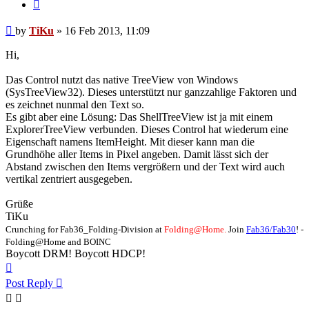
Quote
Post
by
TiKu
»
16 Feb 2013, 11:09
Hi,
Das Control nutzt das native TreeView von Windows
(SysTreeView32). Dieses unterstützt nur ganzzahlige Faktoren und
es zeichnet nunmal den Text so.
Es gibt aber eine Lösung: Das ShellTreeView ist ja mit einem
ExplorerTreeView verbunden. Dieses Control hat wiederum eine
Eigenschaft namens ItemHeight. Mit dieser kann man die
Grundhöhe aller Items in Pixel angeben. Damit lässt sich der
Abstand zwischen den Items vergrößern und der Text wird auch
vertikal zentriert ausgegeben.
Grüße
TiKu
Crunching for Fab36_Folding-Division at
Folding@Home.
Join
Fab36/Fab30
! -
Folding@Home and BOINC
Boycott DRM! Boycott HDCP!
Top
Post Reply