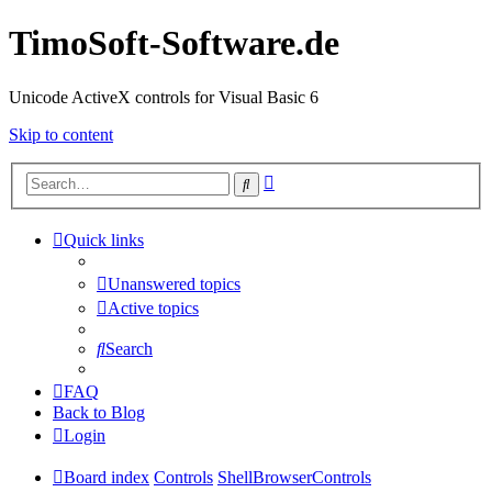
TimoSoft-Software.de
Unicode ActiveX controls for Visual Basic 6
Skip to content
Advanced
Search
search
Quick links
Unanswered topics
Active topics
Search
FAQ
Back to Blog
Login
Board index
Controls
ShellBrowserControls