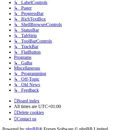
↳ LabelControls
↳ Pager
↳ ProgressBar
↳ RichTextBox
↳ ShellBrowserControls
↳ StatusBar
↳ TabStrip
↳ ToolBarControls
↳ TrackBar
↳ FlatButton
Programs
↳ Galba
Miscellaneous
↳ Programming
↳ Off-Topic
↳ Old News
↳ Feedback
Board index
All times are
UTC+01:00
Delete cookies
Contact us
Powered by
phpBB
® Forum Software © phpBB Limited