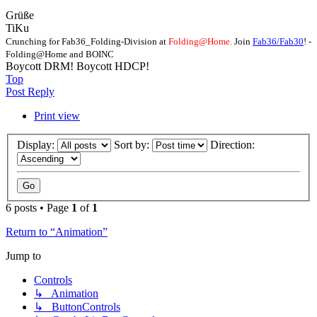
Grüße
TiKu
Crunching for Fab36_Folding-Division at
Folding@Home.
Join
Fab36/Fab30
! -
Folding@Home and BOINC
Boycott DRM! Boycott HDCP!
Top
Post Reply
Print view
Display:
Sort by:
Direction:
6 posts • Page
1
of
1
Return to “Animation”
Jump to
Controls
↳ Animation
↳ ButtonControls