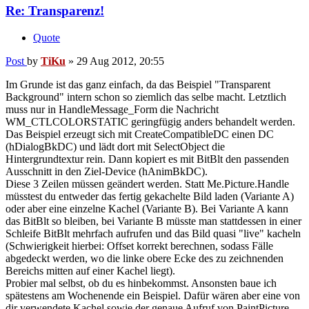
Re: Transparenz!
Quote
Post
by
TiKu
»
29 Aug 2012, 20:55
Im Grunde ist das ganz einfach, da das Beispiel "Transparent
Background" intern schon so ziemlich das selbe macht. Letztlich
muss nur in HandleMessage_Form die Nachricht
WM_CTLCOLORSTATIC geringfügig anders behandelt werden.
Das Beispiel erzeugt sich mit CreateCompatibleDC einen DC
(hDialogBkDC) und lädt dort mit SelectObject die
Hintergrundtextur rein. Dann kopiert es mit BitBlt den passenden
Ausschnitt in den Ziel-Device (hAnimBkDC).
Diese 3 Zeilen müssen geändert werden. Statt Me.Picture.Handle
müsstest du entweder das fertig gekachelte Bild laden (Variante A)
oder aber eine einzelne Kachel (Variante B). Bei Variante A kann
das BitBlt so bleiben, bei Variante B müsste man stattdessen in einer
Schleife BitBlt mehrfach aufrufen und das Bild quasi "live" kacheln
(Schwierigkeit hierbei: Offset korrekt berechnen, sodass Fälle
abgedeckt werden, wo die linke obere Ecke des zu zeichnenden
Bereichs mitten auf einer Kachel liegt).
Probier mal selbst, ob du es hinbekommst. Ansonsten baue ich
spätestens am Wochenende ein Beispiel. Dafür wären aber eine von
dir verwendete Kachel sowie der genaue Aufruf von PaintPicture