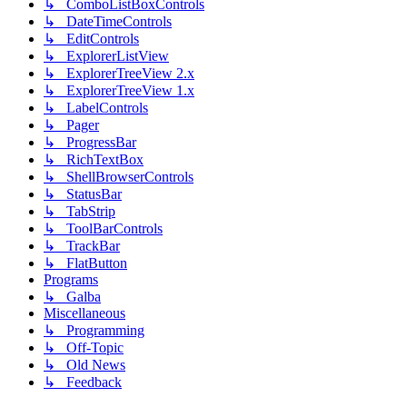
↳ ComboListBoxControls
↳ DateTimeControls
↳ EditControls
↳ ExplorerListView
↳ ExplorerTreeView 2.x
↳ ExplorerTreeView 1.x
↳ LabelControls
↳ Pager
↳ ProgressBar
↳ RichTextBox
↳ ShellBrowserControls
↳ StatusBar
↳ TabStrip
↳ ToolBarControls
↳ TrackBar
↳ FlatButton
Programs
↳ Galba
Miscellaneous
↳ Programming
↳ Off-Topic
↳ Old News
↳ Feedback