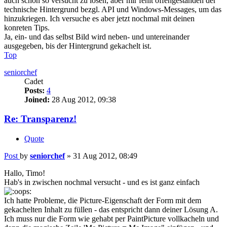
auch schon so versucht zu lösen, aber mir fehlt offengestanden der
technische Hintergrund bezgl. API und Windows-Messages, um das
hinzukriegen. Ich versuche es aber jetzt nochmal mit deinen
konreten Tips.
Ja, ein- und das selbst Bild wird neben- und untereinander
ausgegeben, bis der Hintergrund gekachelt ist.
Top
seniorchef
Cadet
Posts:
4
Joined:
28 Aug 2012, 09:38
Re: Transparenz!
Quote
Post
by
seniorchef
»
31 Aug 2012, 08:49
Hallo, Timo!
Hab's in zwischen nochmal versucht - und es ist ganz einfach
Ich hatte Probleme, die Picture-Eigenschaft der Form mit dem
gekachelten Inhalt zu füllen - das entspricht dann deiner Lösung A.
Ich muss nur die Form wie gehabt per PaintPicture vollkacheln und