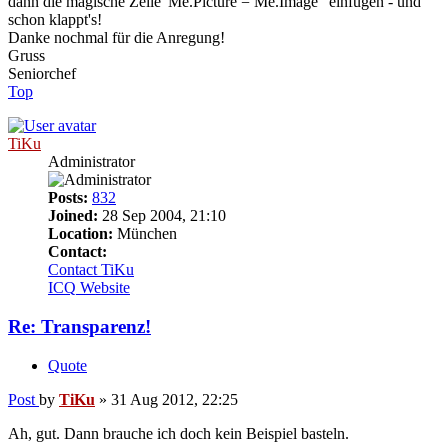
dann die magische Zeile 'Me.Picture = Me.Image" einfügen - und
schon klappt's!
Danke nochmal für die Anregung!
Gruss
Seniorchef
Top
TiKu
Administrator
Posts:
832
Joined:
28 Sep 2004, 21:10
Location:
München
Contact:
Contact TiKu
ICQ
Website
Re: Transparenz!
Quote
Post
by
TiKu
»
31 Aug 2012, 22:25
Ah, gut. Dann brauche ich doch kein Beispiel basteln.