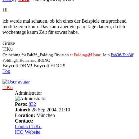
Hi,
ich werde mal schauen, ob ich eines der Beispiele entsprechend
modifizieren kann. Das kann aber ein paar Tage dauern, da ich
wochentags kaum Zeit für sowas habe.
Grüße
TiKu
Crunching for Fab36_Folding-Division at
Folding@Home.
Join
Fab36/Fab30
! -
Folding@Home and BOINC
Boycott DRM! Boycott HDCP!
Top
TiKu
Administrator
Posts:
832
Joined:
28 Sep 2004, 21:10
Location:
München
Contact:
Contact TiKu
ICQ
Website